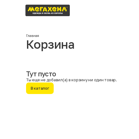
Главная
Корзина
Москва
Тут пусто
Ты еще не добавил(а) в корзину ни один товар.
В каталог
Имя
Фамилия